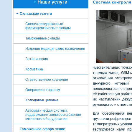
Наши услуги
Система контроля
Складские услуги
Специализированные
фармацевтические склады
Таможенные склады
Изделия медицинского назначения
Ветеринария
чувствительных точка
Косметика
термодатчиков, GSM-
отключения электроп
Ответственное хранение
дежурного, который
непосредственно в ко
Операции с товаром
её собственную работ
их наступлении дежу
Холодовая цепочка
руководство и ответст
Автоматическая система
Для обеспечения пе
поддержания электроснабжения
ключевого оборудования.
грузовики-рефрижера
температурных услови
Таможенное оформление
тестируются нами пр