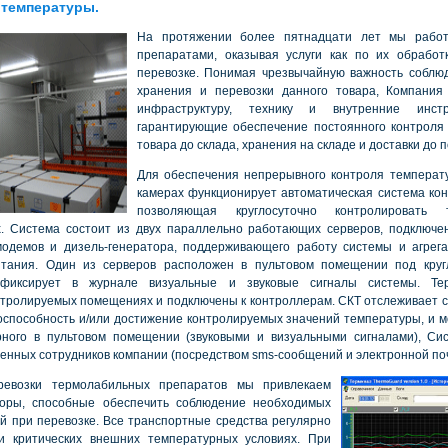
 температуры.
На протяжении более пятнадцати лет мы рабо
препаратами, оказывая услуги как по их обработ
перевозке. Понимая чрезвычайную важность соблю
хранения и перевозки данного товара, Компани
инфраструктуру, технику и внутренние инст
гарантирующие обеспечение постоянного контроля
товара до склада, хранения на складе и доставки до 
Для обеспечения непрерывного контроля температ
камерах функционирует автоматическая система кон
позволяющая круглосуточно контролировать
х. Система состоит из двух параллельно работающих серверов, подключе
модемов и дизель-генератора, поддерживающего работу системы и агрега
итания. Один из серверов расположен в пультовом помещении под кру
 фиксирует в журнале визуальные и звуковые сигналы системы. Те
нтролируемых помещениях и подключены к контроллерам. СКТ отслеживает 
оспособность и/или достижение контролируемых значений температуры, и 
рного в пультовом помещении (звуковыми и визуальными сигналами), Сис
венных сотрудников компании (посредством sms-сообщений и электронной по
ревозки термолабильных препаратов мы привлекаем
торы, способные обеспечить соблюдение необходимых
й при перевозке. Все транспортные средства регулярно
и критических внешних температурных условиях. При