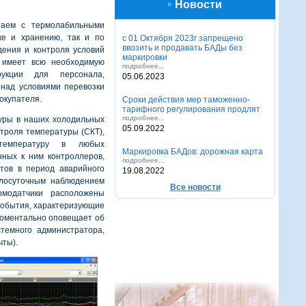
Новости
таем с термолабильными
ке и хранению, так и по
с 01 Октября 2023г запрещено
ввозить и продавать БАДы без
дения и контроля условий
маркировки
я имеет всю необходимую
подробнее...
рукции для персонала,
05.06.2023
 над условиями перевозки
покупателя.
Cроки действия мер таможенно-
тарифного регулирования продлят
подробнее...
уры в наших холодильных
05.09.2022
троля температуры (СКТ),
 температуру в любых
Маркировка БАДов: дорожная карта
нных к ним контроллеров,
подробнее...
тов в период аварийного
19.08.2022
глосуточным наблюдением
Все новоcти
рмодатчики расположены
события, характеризующие
моментально оповещает об
темного администратора,
чты).